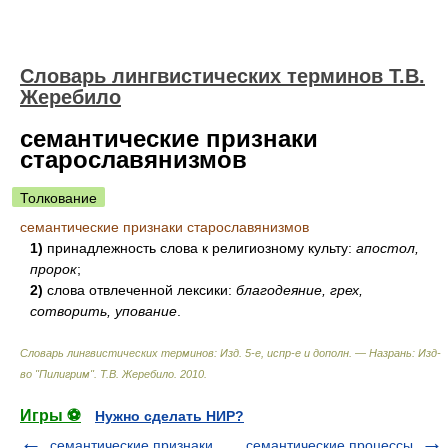
Словарь лингвистических терминов Т.В.
Жеребило
семантические признаки
старославянизмов
Толкование
семантические признаки старославянизмов
1)
принадлежность слова к религиозному культу:
апостол,
пророк
;
2)
слова отвлеченной лексики:
благодеяние, грех,
сотворить, упование
.
Словарь лингвистических терминов: Изд. 5-е, испр-е и дополн. — Назрань: Изд-
во "Пилигрим"
.
Т.В. Жеребило
.
2010
.
Игры ⚽
Нужно сделать НИР?
семантические признаки
семантические процессы