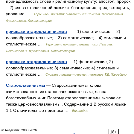
принадлежность слова к религиозному культу: апостол, пророк;
2) слова отвлеченной лексики: благодеяние, грех, сотворить,
упование …
Термины и понятия лингвистики: Лексика. Лексикология.
Фразеология. Лексикография
признаки старославянизмов
— 1) фонетические; 2)
словообразовательные; 3) семантические; 4) стилевые и
стилистические …
Термины и понятия лингвистики: Лексика.
Лексикология. Фразеология. Лексикография
признаки старославянизмов
— 1) фонетические; 2)
словообразовательные; 3) семантические; 4) стилевые и
стилистические …
Словарь лингвистических терминов Т.В. Жеребило
Старославянизмы
— Старославянизмы слова,
заимствованные из старославянского языка, языка
богослужебных книг. Поэтому старославянизмы включают
также церковнославянизмы.. Содержание 1 В русском языке
1.1 Отличительные признаки …
Википедия
© Академик, 2000-2026
18+